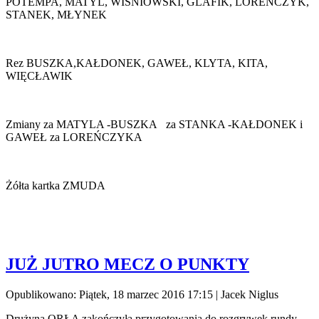
POTEMPA, MATYL, WIŚNIOWSKI, GLAFIK, LOREŃCZYK,
STANEK, MŁYNEK
Rez BUSZKA,KAŁDONEK, GAWEŁ, KLYTA, KITA,
WIĘCŁAWIK
Zmiany za MATYLA -BUSZKA za STANKA -KAŁDONEK i
GAWEŁ za LOREŃCZYKA
Żółta kartka ZMUDA
JUŻ JUTRO MECZ O PUNKTY
Opublikowano: Piątek, 18 marzec 2016 17:15
|
Jacek Niglus
Drużyna ORŁA zakończyła przygotowania do rozgrywek rundy