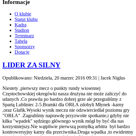
Informacje
O klubie
Statut klubu
Kadra
Stadion
Terminarz
Tabela
Sponsorzy
Dotacje
LIDER ZA SILNY
Opublikowano: Niedziela, 20 marzec 2016 09:31
|
Jacek Niglus
Niestety ,pierwszy mecz o punkty rundy wiosennej
Częstochowskiej okregówki nasza drużyna nie może zaliczyć do
udanych .Co prawda po bardzo dobrej grze ale przegraliśmy z
Spartą Lubliniec 2-5.Bramki dla ORŁA zdobyli Młynek -karny
,oraz Glafik.Wysoki wynik meczu nie odzwierciedlał poziomu gry
"ORŁA" .Zagraliśmy naprawdę przyzwoite spotkanie,i gdyby nie
kilka "wpadek" sędziego głównego wynik mógł by być dla nas
korzystniejszy.Nie wątpliwie pierwszą pomyłką arbitra był bardzo
kontrowersyjny karny dla przeciwnika.Druga wpadka ,to ewidentny