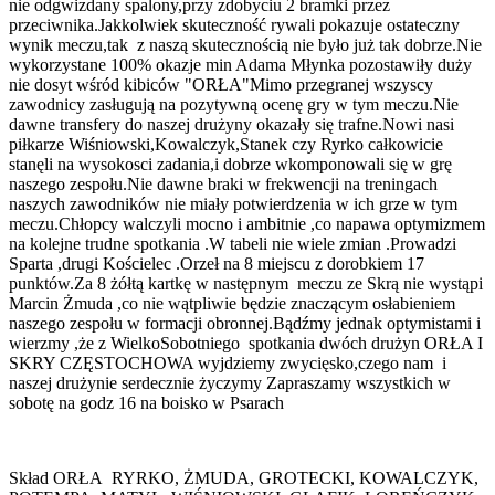
nie odgwizdany spalony,przy zdobyciu 2 bramki przez
przeciwnika.Jakkolwiek skuteczność rywali pokazuje ostateczny
wynik meczu,tak z naszą skutecznością nie było już tak dobrze.Nie
wykorzystane 100% okazje min Adama Młynka pozostawiły duży
nie dosyt wśród kibiców "ORŁA"Mimo przegranej wszyscy
zawodnicy zasługują na pozytywną ocenę gry w tym meczu.Nie
dawne transfery do naszej drużyny okazały się trafne.Nowi nasi
piłkarze Wiśniowski,Kowalczyk,Stanek czy Ryrko całkowicie
stanęli na wysokosci zadania,i dobrze wkomponowali się w grę
naszego zespołu.Nie dawne braki w frekwencji na treningach
naszych zawodników nie miały potwierdzenia w ich grze w tym
meczu.Chłopcy walczyli mocno i ambitnie ,co napawa optymizmem
na kolejne trudne spotkania .W tabeli nie wiele zmian .Prowadzi
Sparta ,drugi Kościelec .Orzeł na 8 miejscu z dorobkiem 17
punktów.Za 8 żółtą kartkę w następnym meczu ze Skrą nie wystąpi
Marcin Żmuda ,co nie wątpliwie będzie znaczącym osłabieniem
naszego zespołu w formacji obronnej.Bądźmy jednak optymistami i
wierzmy ,że z WielkoSobotniego spotkania dwóch drużyn ORŁA I
SKRY CZĘSTOCHOWA wyjdziemy zwycięsko,czego nam i
naszej drużynie serdecznie życzymy Zapraszamy wszystkich w
sobotę na godz 16 na boisko w Psarach
Skład ORŁA RYRKO, ŻMUDA, GROTECKI, KOWALCZYK,