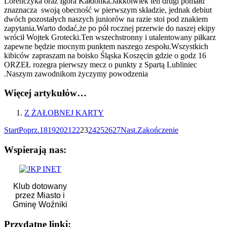
Loreńczyka oraz Igora Kałdonka.Jakkolwiek ten drugi pomału
znaznacza swoją obecność w pierwszym składzie, jednak debiut
dwóch pozostałych naszych juniorów na razie stoi pod znakiem
zapytania.Warto dodać,że po pół rocznej przerwie do naszej ekipy
wrócił Wojtek Grotecki.Ten wszechstronny i utalentowany piłkarz
zapewne będzie mocnym punktem naszego zespołu.Wszystkich
kibiców zapraszam na boisko Śląska Koszęcin gdzie o godz 16
ORZEŁ rozegra pierwszy mecz o punkty z Spartą Lubliniec
.Naszym zawodnikom życzymy powodzenia
Więcej artykułów…
Z ŻAŁOBNEJ KARTY
Start
Poprz.
18
19
20
21
22
23
24
25
26
27
Nast.
Zakończenie
Wspierają nas:
Klub dotowany
przez Miasto i
Gminę Woźniki
Przydatne linki: