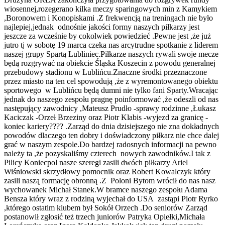
wiosennej,rozegerano kilka meczy sparingowych min z Kamykiem
,Boronowem i Konopiskami .Z frekwencją na treningach nie było
najlepiej,jednak odnośnie jakości formy naszych piłkarzy jest
jeszcze za wcześnie by cokolwiek powiedzieć .Pewne jest ,że już
jutro tj w sobotę 19 marca czeka nas arcytrudne spotkanie z liderem
naszej grupy Spartą Lubliniec.Piłkarze naszych rywali swoje mecze
będą rozgrywać na obiekcie Śląska Koszecin z powodu generalnej
przebudowy stadionu w Lublińcu.Znaczne środki przeznaczone
przez miasto na ten cel spowodują ,że z wyremontowanego obiektu
sportowego w Lublińcu będą dumni nie tylko fani Sparty.Wracając
jednak do naszego zespołu pragnę poinformować ,że odeszli od nas
następujący zawodnicy ,Mateusz Prudło -sprawy rodzinne ,Łukasz
Kaciczak -Orzeł Brzeziny oraz Piotr Klabis -wyjezd za granicę -
koniec kariery???? .Zarząd do dnia dzisiejszego nie zna dokładnych
powodów dlaczego ten dobry i doświadczony piłkarz nie chce dalej
grać w naszym zespole.Do bardzej radosnych informacji na pewno
należy ta ,że pozyskaliśmy czterech nowych zawodników.I tak z
Pilicy Koniecpol nasze szeregi zasili dwóch piłkarzy Ariel
Wiśniowski skrzydłowy pomocnik oraz Robert Kowalczyk który
zasili naszą formację obronną .Z Poloni Bytom wrócił do nas nasz
wychowanek Michał Stanek.W bramce naszego zespołu Adama
Bensza który wraz z rodziną wyjechał do USA zastąpi Piotr Ryrko
,którego ostatim klubem był Sokół Orzech .Do seniorów Zarząd
postanowił zgłosić też trzech juniorów Patryka Opiełki,Michała